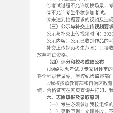
①考试过程不允许切换场景，
②不允许考生带妆参加考试
。
③未达到拍摄要求的视频及违
（三）公示与补交上传视频要
公示
与
补
交上
传视频时间：
202
公示内容：
公示
已收到作品
的
补
交
上传视频考生范围：只接
放弃考试资格。
（四）评分和校考成绩公布
1.
网络视频考试以专家组评审的
将全程录音录像，学校纪检监察部
2.
我校按照教育部和自治区教育
绩。合格证可在网页查询并打印，
六、
志愿填报及录取原则
（一）
考生
必须参加
我校
组织
（二）录取原则：
文理兼收，