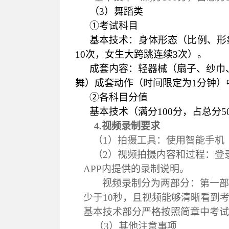
（3）舞蹈类
①
考试科目
基本技术：身体形态（比例、形
10
次，女生大跨跳连续
3
次）。
成套内容
：轻器械（扇子、纱巾
舞）成套动作（时间限定为
1分钟）
②
各科目分值
基本技术（满分
100分，占总分5
4
.视频录制要求
（
1）拍摄工具：使用智能手机（
（
2）视频拍摄内容和过程：登
APP内提供的录制
说明
。
视频录制分为两部分：第一
少于
10秒，且视频能够清晰看到
基本技术部分
严格按照简章中考试
（
3）其他注意事项