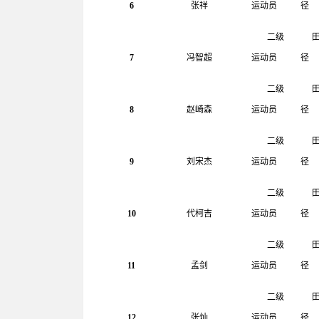
6
张祥
运动员
径
二级
7
冯智超
运动员
径
二级
8
赵崎森
运动员
径
二级
9
刘宋杰
运动员
径
二级
10
代柯吉
运动员
径
二级
11
孟剑
运动员
径
二级
12
张灿
运动员
径