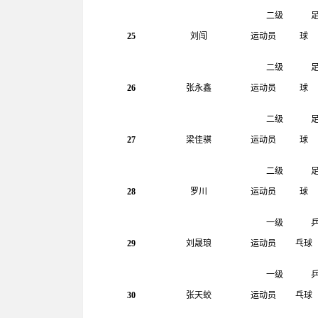
二级
25
刘闯
运动员
球
二级
26
张永鑫
运动员
球
二级
27
梁佳骐
运动员
球
二级
28
罗川
运动员
球
一级
29
刘晟琅
运动员
乓球
一级
30
张天蛟
运动员
乓球