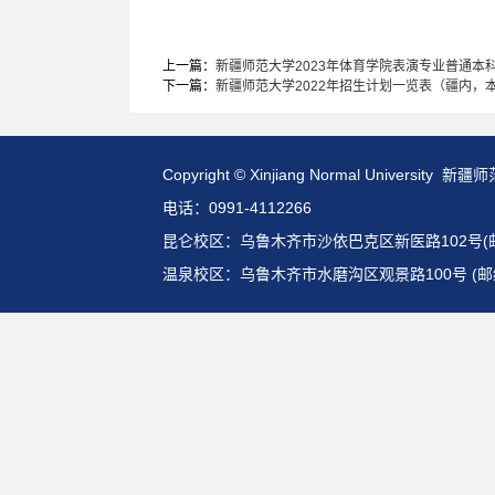
上一篇：
新疆师范大学2023年体育学院表演专业普通本
下一篇：
新疆师范大学2022年招生计划一览表（疆内，
Copyright © Xinjiang Normal Universit
电话：0991-4112266
昆仑校区：乌鲁木齐市沙依巴克区新医路102号(邮编:
温泉校区：乌鲁木齐市水磨沟区观景路100号 (邮编: