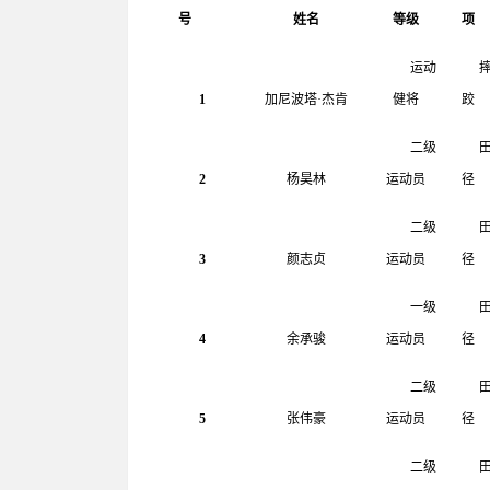
号
姓名
等级
项
运动
1
加尼波塔
·
杰肯
健将
跤
二级
2
杨昊林
运动员
径
二级
3
颜志贞
运动员
径
一级
4
余承骏
运动员
径
二级
5
张伟豪
运动员
径
二级