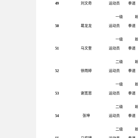
49
刘文奇
运动员
拳道
一级
50
葛龙龙
运动员
拳道
一级
51
马文奎
运动员
拳道
二级
52
徐雨婷
运动员
拳道
一级
53
谢宽恩
运动员
拳道
二级
54
张坤
运动员
拳道
二级