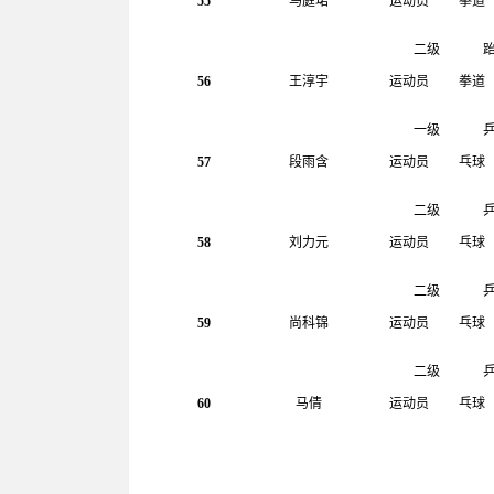
55
马庭珺
运动员
拳道
二级
56
王淳宇
运动员
拳道
一级
57
段雨含
运动员
乓球
二级
58
刘力元
运动员
乓球
二级
59
尚科锦
运动员
乓球
二级
60
马倩
运动员
乓球