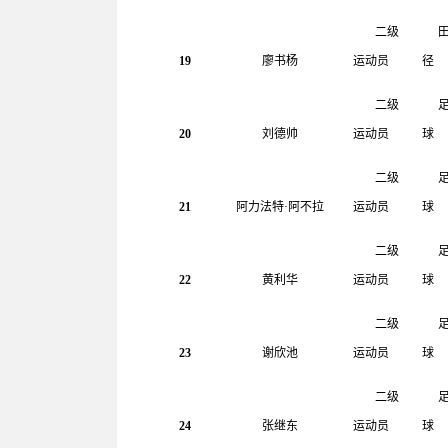
二级
19
廖书杨
运动员
径
二级
20
刘德帅
运动员
球
二级
21
阿力法特
·
阿不拉
运动员
球
二级
22
黄利华
运动员
球
二级
23
谢欣池
运动员
球
二级
24
张继东
运动员
球