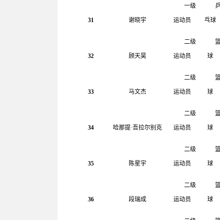
一级
31
谢晓宇
运动员
乓球
二级
32
顾天昊
运动员
球
二级
33
马文杰
运动员
球
二级
34
哈那提
·
吾拉尔别克
运动员
球
二级
35
陈星宇
运动员
球
二级
36
段瑞成
运动员
球