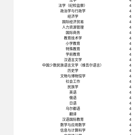
法学
4
法学（纪检监察）
4
政治学与行政学
4
经济学
4
国际经济贸易
4
人力资源管理
4
国际商务
4
教育技术学
4
小学教育
4
特殊教育
4
学前教育
4
汉语言文学
4
中国少数民族语言文学（维吾尔语言）
4
历史学
4
文物与博物馆学
4
社会工作
4
民族学
4
英语
4
俄语
4
日语
4
乌尔都语
4
翻译
4
汉语国际教育
4
数学与应用数学
4
信息与计算科学
4