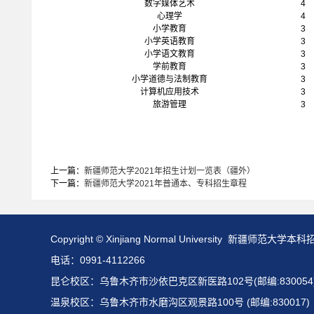
数字媒体艺术
4
心理学
4
小学教育
3
小学英语教育
3
小学语文教育
3
学前教育
3
小学道德与法制教育
3
计算机应用技术
3
旅游管理
3
上一篇：
新疆师范大学2021年招生计划一览表（疆外）
下一篇：
新疆师范大学2021年普通本、专科招生章程
Copyright © Xinjiang Normal University 新疆师范大学本
电话：0991-4112266
昆仑校区：乌鲁木齐市沙依巴克区新医路102号(邮编:830054
温泉校区：乌鲁木齐市水磨沟区观景路100号 (邮编:830017)