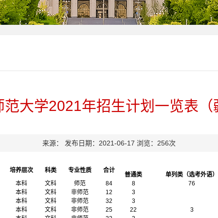
师范大学2021年招生计划一览表（
来源：
发布日期：2021-06-17
浏览：
256
次
培养层次
科类
专业性质
合计
普通类
单列类（选考外语）
本科
文科
师范
84
8
76
本科
文科
非师范
12
3
本科
文科
非师范
32
3
本科
文科
非师范
25
22
3