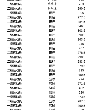
二级运动员
乒乓球
263
二级运动员
乒乓球
290.5
二级运动员
田径
305
二级运动员
田径
277.5
二级运动员
田径
284.5
二级运动员
田径
346.5
二级运动员
田径
303.5
二级运动员
田径
390.5
二级运动员
田径
263.5
二级运动员
田径
245
二级运动员
田径
267
二级运动员
田径
278.5
二级运动员
田径
290.5
二级运动员
田径
283.5
二级运动员
田径
279.5
二级运动员
田径
215
二级运动员
田径
250.5
一级运动员
篮球
294
一级运动员
篮球
271.5
二级运动员
篮球
402
一级运动员
篮球
220
一级运动员
篮球
273.5
二级运动员
篮球
287.5
一级运动员
篮球
290.5