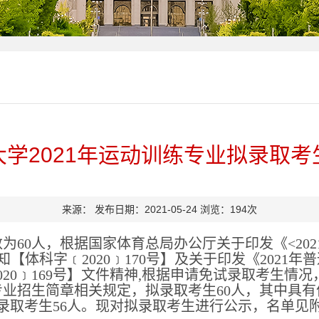
学2021年运动训练专业拟录取考
来源：
发布日期：2021-05-24
浏览：
194
次
数为60人，根据国家体育总局办公厅关于印发《<20
【体科字﹝2020﹞170号】及关于印发《2021
20﹞169号】文件精神,根据申请免试录取考生情
练专业招生简章相关规定，拟录取考生60人，其中具
录取考生56人。现对拟录取考生进行公示，名单见