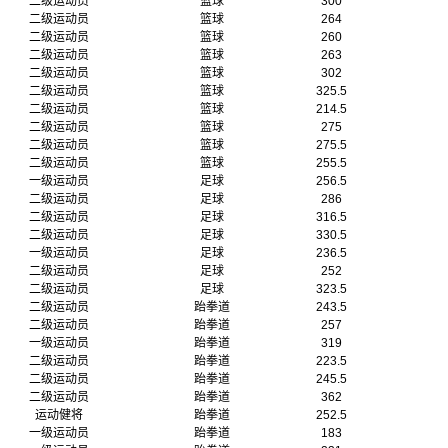
二级运动员
篮球
300
二级运动员
篮球
264
二级运动员
篮球
260
二级运动员
篮球
263
二级运动员
篮球
302
二级运动员
篮球
325.5
二级运动员
篮球
214.5
二级运动员
篮球
275
二级运动员
篮球
275.5
二级运动员
篮球
255.5
一级运动员
足球
256.5
二级运动员
足球
286
二级运动员
足球
316.5
二级运动员
足球
330.5
一级运动员
足球
236.5
二级运动员
足球
252
二级运动员
足球
323.5
二级运动员
跆拳道
243.5
二级运动员
跆拳道
257
一级运动员
跆拳道
319
二级运动员
跆拳道
223.5
二级运动员
跆拳道
245.5
二级运动员
跆拳道
362
运动健将
跆拳道
252.5
一级运动员
跆拳道
183