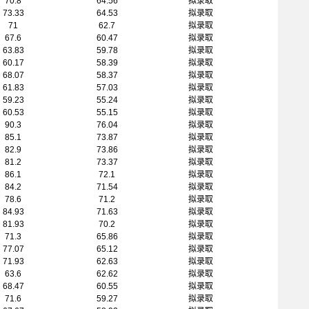
70.8
64.56
拟录取
73.33
64.53
拟录取
71
62.7
拟录取
67.6
60.47
拟录取
63.83
59.78
拟录取
60.17
58.39
拟录取
68.07
58.37
拟录取
61.83
57.03
拟录取
59.23
55.24
拟录取
60.53
55.15
拟录取
90.3
76.04
拟录取
85.1
73.87
拟录取
82.9
73.86
拟录取
81.2
73.37
拟录取
86.1
72.1
拟录取
84.2
71.54
拟录取
78.6
71.2
拟录取
84.93
71.63
拟录取
81.93
70.2
拟录取
71.3
65.86
拟录取
77.07
65.12
拟录取
71.93
62.63
拟录取
63.6
62.62
拟录取
68.47
60.55
拟录取
71.6
59.27
拟录取