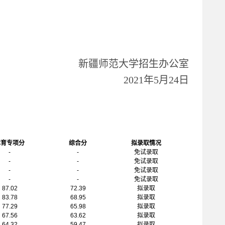
新疆师范大学招生办公室
2021年5月24日
体育专项分
综合分
拟录取情况
-
-
免试录取
-
-
免试录取
-
-
免试录取
-
-
免试录取
87.02
72.39
拟录取
83.78
68.95
拟录取
77.29
65.98
拟录取
67.56
63.62
拟录取
64.32
59.47
拟录取