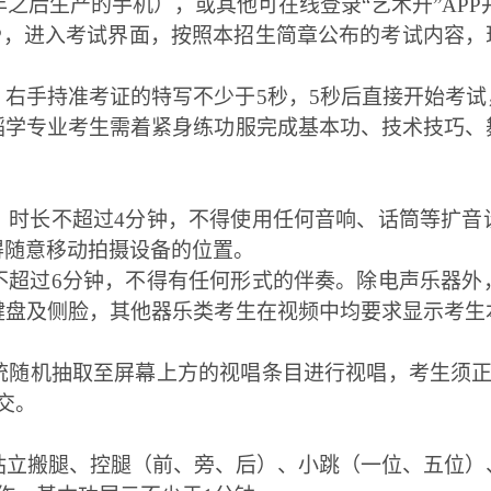
5年之后生产的手机），或其他可在线登录“艺术升”AP
APP，进入考试界面，按照本招生简章公布的考试内容，
、右手持准考证的特写不少于
5秒，5秒后直接开始考
蹈学专业考生需着紧身练功服完成基本功、技术技巧、
，时长不超过
4分钟，不得使用任何音响、话筒等扩音
得随意移动拍摄设备的位置。
不超过
6分钟，不得有任何形式的伴奏。除电声乐器外
键盘及侧脸，其他器乐类考生在视频中均要求显示考生
统随机抽取至屏幕上方的视唱条目进行视唱，考生须
交。
站立搬腿、控腿（前、旁、后）、小跳（一位、五位）