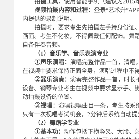
拍摄工具：
使用智能手机（建议为
201
视频拍摄内容和过程：
登录
“艺术升”
内提供的录制说明。
拍摄时，要求考生先拍摄左手持身份证
画面。考生不化妆，不得佩戴任何配饰。舞
自备伴奏音频。
（
1）音乐学、音乐表演专业
①
声乐演唱：
演唱完整作品一首，清唱
在视频中要求保持正面全身，演唱过程中不
②
器乐演奏：
演奏完整作品一首，时长
设备。钢琴专业考生在视频中要求显示手、
动拍摄设备的位置。
③
视唱：
演唱
视唱曲目
一条，考生按系
只有一次视唱考试机会，2分钟后系统自动提
（
2）舞蹈学专业
①
基本功：
动作包括下横竖叉、大腰、