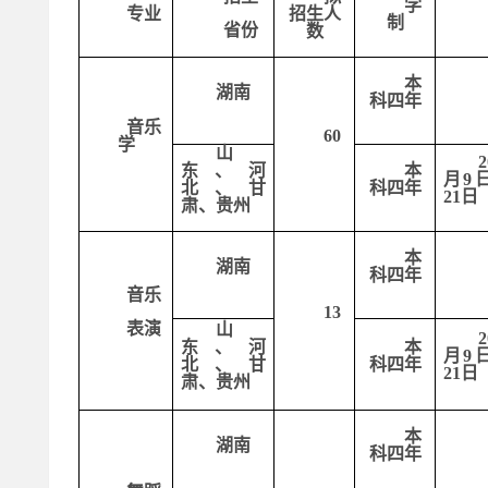
学
专业
招生人
制
省份
数
本
湖南
科四年
音乐
60
学
山
东
、
河
本
月
9
北、甘
科四年
21日
肃、贵州
本
湖南
科四年
音乐
13
表演
山
东
、
河
本
月
9
北、甘
科四年
21日
肃、贵州
本
湖南
科四年