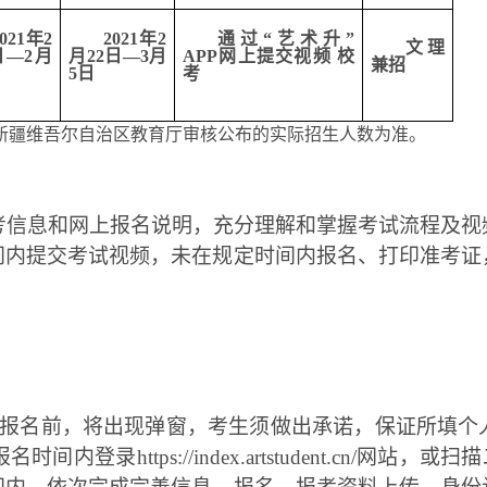
2021年2
2021年2
通过“艺术升
”
文理
日
—
2月
月22日
—
3月
APP网上
提交视频
校
兼招
5日
考
新疆维吾尔自治区教育厅审核公布的实际招生人数为准。
考信息和网上报名说明，充分理解和掌握考试流程及视
间内提交考试视频，未在规定时间内报名、打印准考证
进行报名前，将出现弹窗，考生须做出承诺，保证所填
报名时间内登录
https://index.artstudent.cn/
网站，或扫描