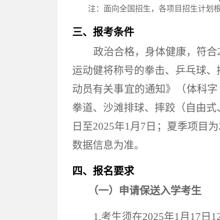
注：面向全国招生，各项目招生计划
三、
报考条件
政治合格
，
身体健康，符合
运动健将称号的
拳击、
乒乓球
、
动员有关事宜的通知》（体科字〔
拳道、沙滩排球、摔跤（自由式
日至20
25
年
1
月
7
日；
夏季
项目为
数据信息为准。
四、报名要求
（一）申请保送入学考生
1
.考生须在202
5
年
1
月
1
7
日
1