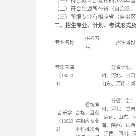
（一）符合教育部发布的
2024
年
（二）符合生源所在省（自治区
（三）所报专业有相应省（自治
二、
招生专业、计划、考试形式
招考方
专业名称
招生省份
式
音乐表演
分省计划：
（
13020
州、河北、甘肃
1
）
山东、河南、新
分省计划：
省统考
州、河北、甘肃
音乐学
合格，且获
湖南、山东、
（
13020
得相应专业
南、陕西、山西
2
）
本科批次合
江西、四川、