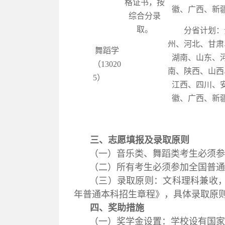
格证书，按
徽、广西、新
综合分录
取。
分省计划：
州、河北、甘肃
舞蹈学
湖南、山东、
（
13020
南、陕西、山西
5
）
江西、四川、
徽、广西、新
三、志愿填报及录取原则
（一）音乐类、舞蹈类考生必须
（二）所有考生必须参加全国普
（三）录取原则：文科理科兼收
年普通本科招生章程》，具体录取原
四、奖助措施
（一）奖学金设置：学校设有国