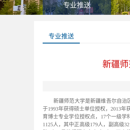
专业推送
专业推送
新疆师
新疆师范大学是新疆维吾尔自治
于
1993
年获得硕士单位授权，
2013
年
育博士专业学位授权点，
17
个一级学
1125
人，其中正高级
179
人，副高级
32