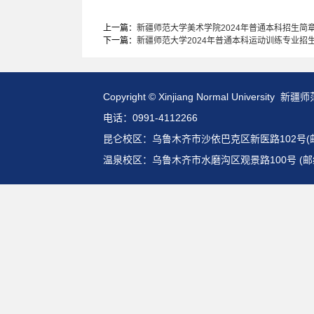
上一篇：
新疆师范大学美术学院2024年普通本科招生简
下一篇：
新疆师范大学2024年普通本科运动训练专业招
Copyright © Xinjiang Normal Universit
电话：0991-4112266
昆仑校区：乌鲁木齐市沙依巴克区新医路102号(邮编:
温泉校区：乌鲁木齐市水磨沟区观景路100号 (邮编: