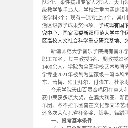
队
2
个、
柔性援
疆专家人才
3
人、天山
级教学能手
13
人。学校
注
重内
涵
建设
设学科
3
个；现有一流专业
23
个，其中
治区级教学成果奖
29
项。
学校现有国
究中心、国家民委新疆师范大学中华
区高校人文社会科学重点研究基地、
新疆师范大学音乐学院拥有音乐
职工
70
名，其中教授
6
名、副教授
23
1400
余人。学院为全国学校艺术教育
学专业
2021
年被列为国家级一流本科
东、萧梅、迪里拜尔、付晓东、杜永
音乐学院天山百灵合唱团在意大
赛中荣获多项大奖，在澳大利亚、新
乐团、冬不拉乐团曾在文化部文华艺
还多次荣获孔雀杯金奖、银奖。舞蹈团
一、
报考基本条件